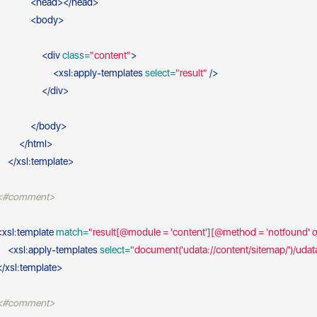
<
head
>
</
head
>
<
body
>
<
div
 class=
"content"
>
<
xsl:apply-templates
 select=
"result"
 />
</
div
>
</
body
>
</
html
>
</
xsl:template
>
<#comment>
<
xsl:template
 match=
"result[@module = 'content'][@method = 'notfound' o
<
xsl:apply-templates
 select=
"document('udata://content/sitemap/')/udat
</
xsl:template
>
<#comment>