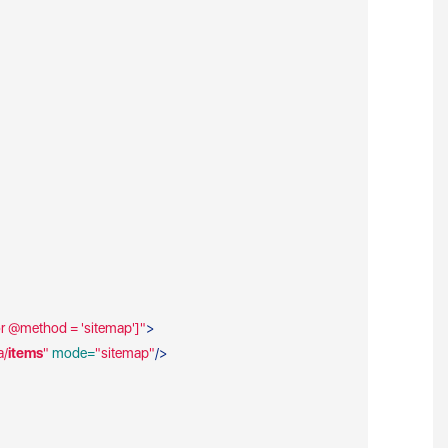
r @method = 'sitemap']"
>
a/
items
"
 mode=
"sitemap"
/>