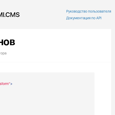
Руководство пользователя
MI.CMS
Документация по API
нов
тора
nsform"
>