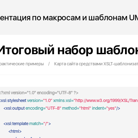
ентация по макросам и шаблонам U
Итоговый набор шабло
/
рактические примеры
Карта сайта средствами XSLT-шаблониза
<?xml version="1.0" encoding="UTF-8" ?>
<
xsl:stylesheet
 version=
"1.0"
 xmlns:xsl=
"http://www.w3.org/1999/XSL/Tra
<
xsl:output
 encoding=
"UTF-8"
 method=
"html"
 indent=
"yes"
/>
<
xsl:template
 match=
"/"
>
<
html
>