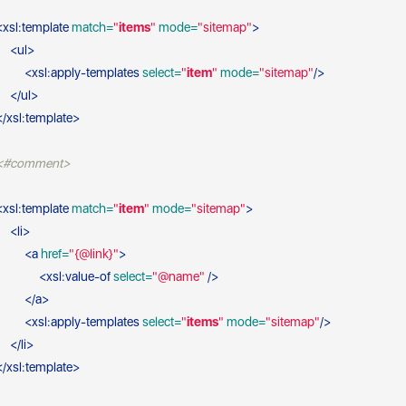
<
xsl:template
 match=
"
items
"
 mode=
"sitemap"
>
<
ul
>
<
xsl:apply-templates
 select=
"
item
"
 mode=
"sitemap"
/>
</
ul
>
</
xsl:template
>
<#comment>
<
xsl:template
 match=
"
item
"
 mode=
"sitemap"
>
<
li
>
<
a
 href=
"{@link}"
>
<
xsl:value-of
 select=
"@name"
 />
</
a
>
<
xsl:apply-templates
 select=
"
items
"
 mode=
"sitemap"
/>
</
li
>
</
xsl:template
>