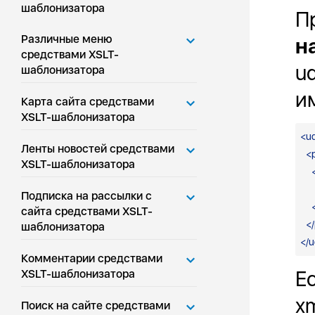
шаблонизатора
П
Различные меню
н
средствами XSLT-
ud
шаблонизатора
и
Карта сайта средствами
XSLT-шаблонизатора
<
u
Ленты новостей средствами
<
XSLT-шаблонизатора
Подписка на рассылки с
сайта средствами XSLT-
</
шаблонизатора
</
u
Комментарии средствами
Е
XSLT-шаблонизатора
x
Поиск на сайте средствами