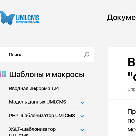
Докуме
В
"
Шаблоны и макросы
Вводная информация
Спр
Модель данных UMI.CMS
Пр
PHP-шаблонизатор UMI.CMS
по
мо
XSLT-шаблонизатор
UMI.CMS