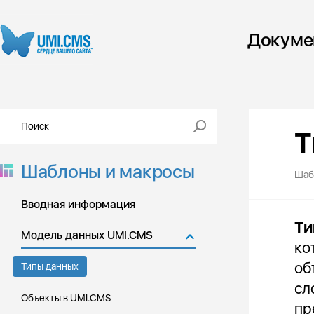
Докуме
Т
Шаблоны и макросы
Шаб
Вводная информация
Ти
Модель данных UMI.CMS
ко
об
Типы данных
сл
Объекты в UMI.CMS
пр