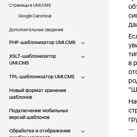
об
Страницы в UMI.CMS
си
Google Canonical
да
Дополнительные сведения
Ес
PHP-шаблонизатор UMI.CMS
ув
ти
XSLT-шаблонизатор
в 
UMI.CMS
от
TPL-шаблонизатор UMI.CMS
ро
"Ш
Новый формат хранения
шаблонов
На
ст
Подключение мобильных
версий шаблонов
гр
Обработка и отображение