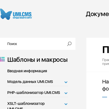
Докуме
П
Шаблоны и макросы
Пра
при
Вводная информация
На
Модель данных UMI.CMS
фо
PHP-шаблонизатор UMI.CMS
XSLT-шаблонизатор
UMI.CMS