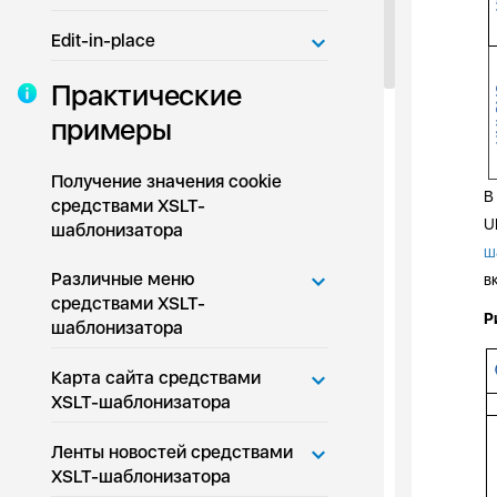
Edit-in-place
Практические
примеры
Получение значения cookie
В
средствами XSLT-
U
шаблонизатора
ш
Различные меню
в
средствами XSLT-
Р
шаблонизатора
Карта сайта средствами
XSLT-шаблонизатора
Ленты новостей средствами
XSLT-шаблонизатора