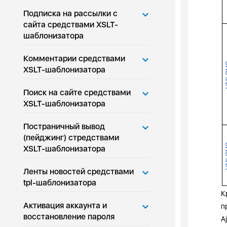
Подписка на рассылки с
сайта средствами XSLT-
шаблонизатора
Комментарии средствами
XSLT-шаблонизатора
Поиск на сайте средствами
XSLT-шаблонизатора
Постраничный вывод
(пейджинг) стредствами
XSLT-шаблонизатора
Ленты новостей средствами
tpl-шаблонизатора
К
Активация аккаунта и
п
восстановление пароля
A