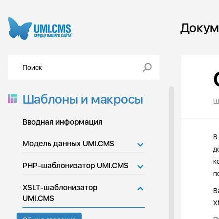
Докум
Шаблоны и макросы
Ш
Вводная информация
В
Модель данных UMI.CMS
д
к
PHP-шаблонизатор UMI.CMS
п
XSLT-шаблонизатор
В
UMI.CMS
X