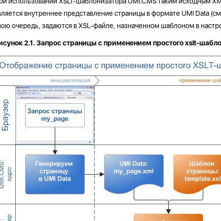
ри использовании XSLT-шаблонизатора UMI.CMS таким исходным X
вляется внутреннее представление страницы в формате UMI Data (см
вою очередь, задаются в XSL-файле, назначенном шаблоном в настро
исунок 2.1. Запрос страницы с применением простого xslt-шабл