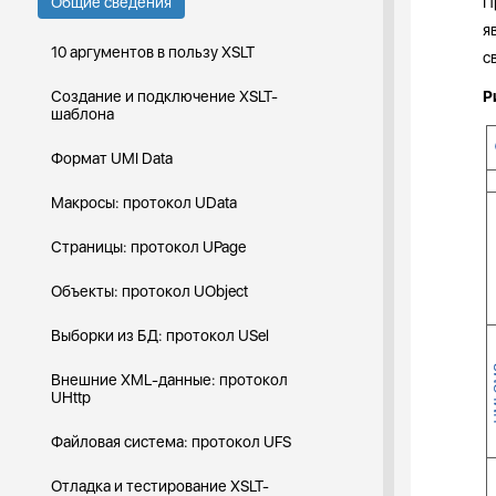
Общие сведения
П
я
10 аргументов в пользу XSLT
с
Создание и подключение XSLT-
Р
шаблона
Формат UMI Data
Макросы: протокол UData
Страницы: протокол UPage
Объекты: протокол UObject
Выборки из БД: протокол USel
Внешние XML-данные: протокол
UHttp
Файловая система: протокол UFS
Отладка и тестирование XSLT-