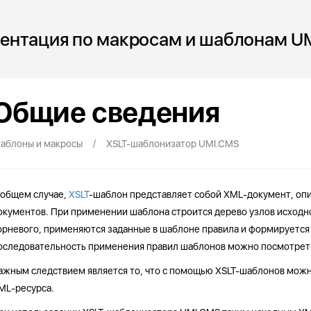
ентация по макросам и шаблонам U
Общие сведения
/
аблоны и макросы
XSLT-шаблонизатор UMI.CMS
 общем случае,
XSLT
-шаблон представляет собой XML-документ, оп
окументов. При применении шаблона строится дерево узлов исходно
орневого, применяются заданные в шаблоне правила и формируется
оследовательность применения правил шаблонов можно посмотреть
ажным следствием является то, что с помощью XSLT-шаблонов можн
ML-ресурса.