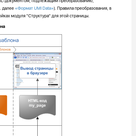
ML-документом, подлежащим преобразованию,
. далее
«Формат UMI Data»
). Правила преобразования, в
йках модуля "Структура" для этой страницы.
она