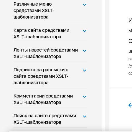
Различные меню
средствами XSLT-
шаблонизатора
И
Карта сайта средствами
М
XSLT-шаблонизатора
О
Ленты новостей средствами
В
XSLT-шаблонизатора
в
/
Подписка на рассылки с
с
сайта средствами XSLT-
шаблонизатора
Комментарии средствами
XSLT-шаблонизатора
Поиск на сайте средствами
XSLT-шаблонизатора