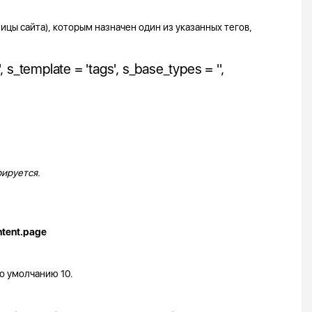
цы сайта), которым назначен один из указанных тегов,
_template = 'tags', s_base_types = '',
ируется.
ntent.page
о умолчанию 10.