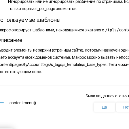
Игнорировать или не игнорировать разбиение по страницам. Есл
только первые
i_per_page
элементов.
спользуемые шаблоны
акрос оперирует шаблонами, находящимися в каталоге
/tpls/cont
писание
ыводит элементы иерархии (страницы сайта), которым назначен один 
сего аккаунта (всех доменов системы). Макрос можно вызвать непо
content/pagesByAccountTags/s_tags/s_template/s_base_types
. Теги можн
оответствующем поле.
Была ли данная статья
content menu()