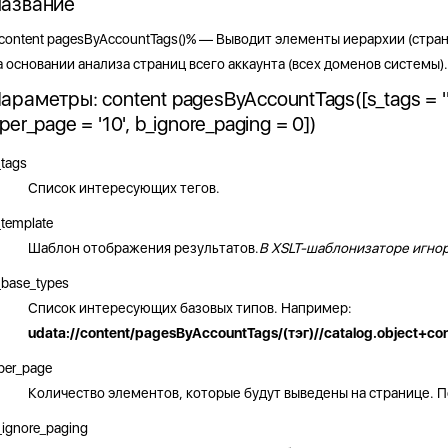
азвание
content pagesByAccountTags()% — Выводит элементы иерархии (страни
а основании анализа страниц всего аккаунта (всех доменов системы).
араметры: content pagesByAccountTags([s_tags = '', s
_per_page = '10', b_ignore_paging = 0])
_tags
Список интересующих тегов.
_template
Шаблон отображения результатов.
B XSLT-шаблонизаторе игнор
_base_types
Список интересующих базовых типов. Например:
udata://content/pagesByAccountTags/(тэг)//catalog.object+co
_per_page
Количество элементов, которые будут выведены на странице. П
_ignore_paging