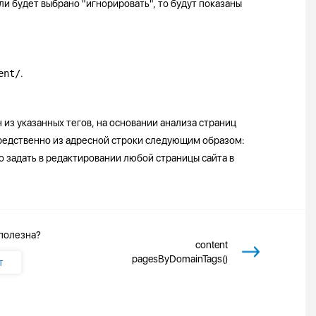
и будет выбрано "игнорировать", то будут показаны
ent/
.
из указанных тегов, на основании анализа страниц
средственно из адресной строки следующим образом:
о задать в редактировании любой страницы сайта в
 полезна?
content
pagesByDomainTags()