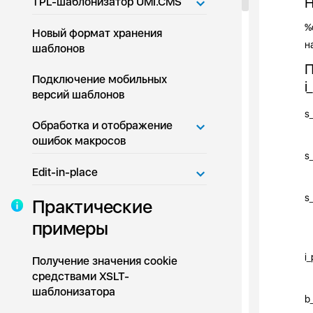
Н
TPL-шаблонизатор UMI.CMS
%
Новый формат хранения
н
шаблонов
П
Подключение мобильных
i
версий шаблонов
s
Обработка и отображение
ошибок макросов
s
Edit-in-place
s
Практические
примеры
i
Получение значения cookie
средствами XSLT-
шаблонизатора
b