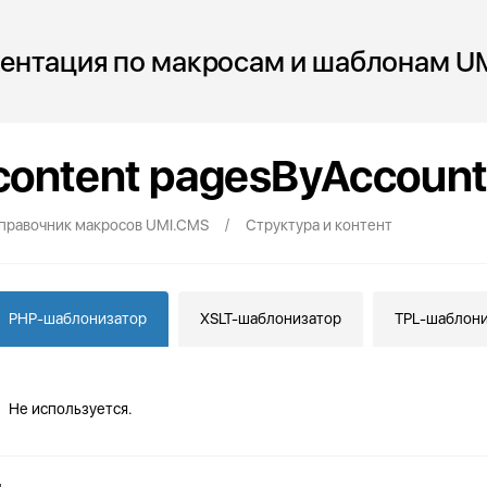
ентация по макросам и шаблонам U
content pagesByAccount
/
правочник макросов UMI.CMS
Структура и контент
PHP-шаблонизатор
XSLT-шаблонизатор
TPL-шаблони
Не используется.