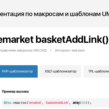
ентация по макросам и шаблонам U
emarket basketAddLink()
/
правочник макросов UMI.CMS
Интернет-магазин
PHP-шаблонизатор
XSLT-шаблонизатор
TPL-шаблони
Пример вызова
$this
->macros(
'emarket'
, 
'basketAddLink'
, 
array
(
43
));