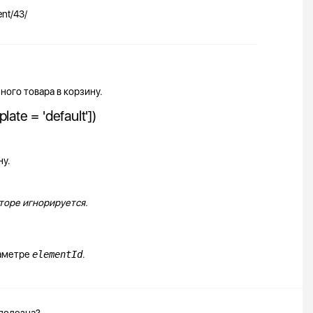
nt/43/
ного товара в корзину.
te = 'default'])
ну.
торе игнорируется.
раметре
elementId
.