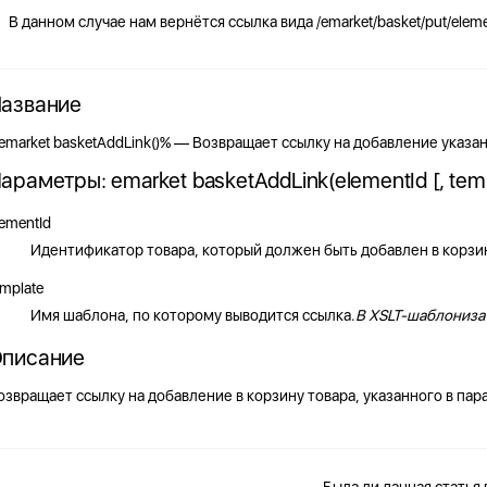
В данном случае нам вернётся ссылка вида /emarket/basket/put/eleme
азвание
emarket basketAddLink()% — Возвращает ссылку на добавление указан
араметры: emarket basketAddLink(elementId [, templa
lementId
Идентификатор товара, который должен быть добавлен в корзи
emplate
Имя шаблона, по которому выводится ссылка.
В XSLT-шаблониза
писание
озвращает ссылку на добавление в корзину товара, указанного в па