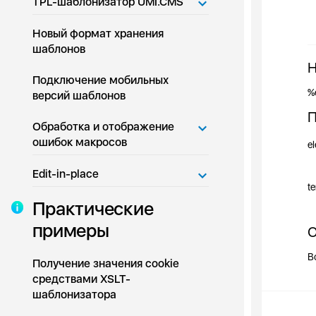
TPL-шаблонизатор UMI.CMS
Новый формат хранения
шаблонов
Н
Подключение мобильных
%
версий шаблонов
П
Обработка и отображение
ошибок макросов
e
Edit-in-place
t
Практические
примеры
О
В
Получение значения cookie
средствами XSLT-
шаблонизатора