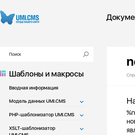
Докуме
n
Шаблоны и макросы
Спр
Вводная информация
Н
Модель данных UMI.CMS
%n
PHP-шаблонизатор UMI.CMS
но
XSLT-шаблонизатор
яв
UMI.CMS