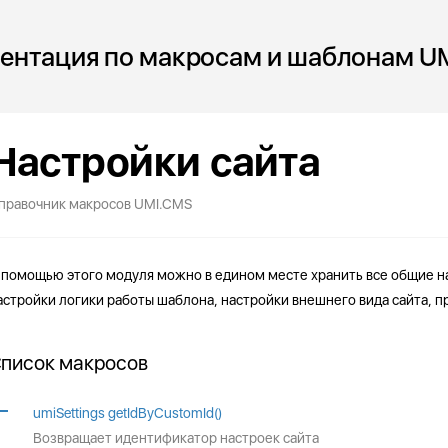
ентация по макросам и шаблонам U
Настройки сайта
правочник макросов UMI.CMS
 помощью этого модуля можно в едином месте хранить все общие на
астройки логики работы шаблона, настройки внешнего вида сайта, пр
писок макросов
umiSettings getIdByCustomId()
Возвращает идентификатор настроек сайта