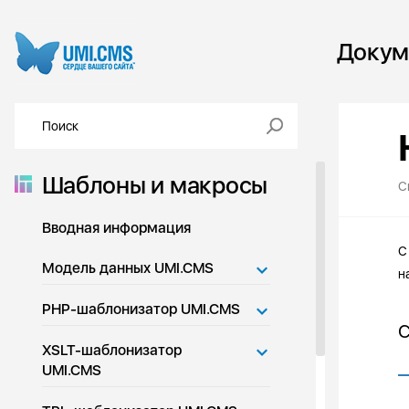
Докум
Шаблоны и макросы
С
Вводная информация
С
Модель данных UMI.CMS
н
PHP-шаблонизатор UMI.CMS
С
XSLT-шаблонизатор
UMI.CMS