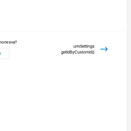
 полезна?
umiSettings
getIdByCustomId()