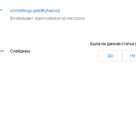
umiSettings getIdByName()
Возвращает идентификатор настроек
Была ли данная статья
Слайдеры