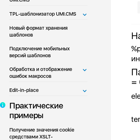
TPL-шаблонизатор UMI.CMS
Новый формат хранения
Н
шаблонов
%p
Подключение мобильных
версий шаблонов
ин
Обработка и отображение
П
ошибок макросов
= 
Edit-in-place
el
Практические
примеры
te
Получение значения cookie
средствами XSLT-