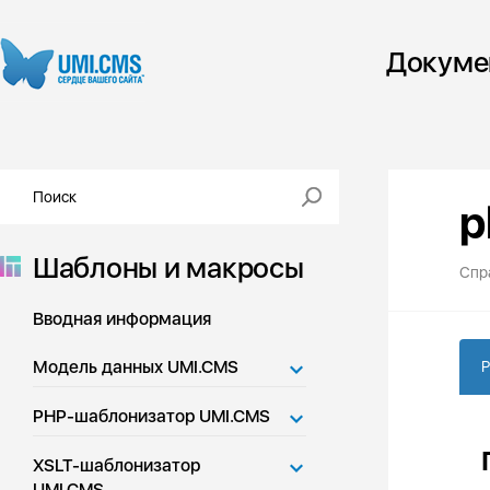
Докуме
p
Шаблоны и макросы
Спр
Вводная информация
Модель данных UMI.CMS
P
PHP-шаблонизатор UMI.CMS
XSLT-шаблонизатор
UMI.CMS