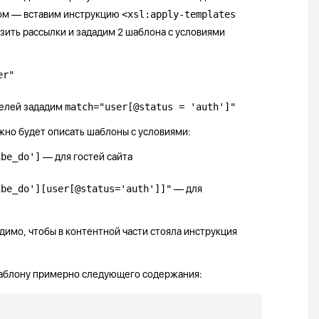
ом — вставим инструкцию
<xsl:apply-templates
зить рассылки и зададим 2 шаблона с условиями
er"
телей зададим
match="user[@status = 'auth']"
ужно будет описать шаблоны с условиями:
ibe_do']
— для гостей сайта
ibe_do'][user[@status='auth']]"
— для
имо, чтобы в контентной части стояла инструкция
шаблону примерно следующего содержания: