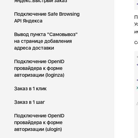
Яндекс.Быстрый заказ
Подключение Safe Browsing
П
API Яндекса
У
и
Вывод пункта "Самовывоз"
на странице добавления
С
адреса доставки
Подключение OpenID
провайдера к форме
авторизации (loginza)
Заказ в 1 клик
Заказ в 1 шаг
Подключение OpenID
провайдера к форме
авторизации (ulogin)