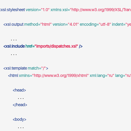
<
xsl:stylesheet
 version=
"1.0"
 xmlns:xsl=
"http://www.w3.org/1999/XSL/Tra
<
xsl:output
 method=
"html"
 version=
"4.01"
 encoding=
"utf-8"
 indent=
"y
     ...

<
xsl:include
 href=
"imports/dispatches.xsl"
 />
     ...

<
xsl:template
 match=
"/"
>
<
html
 xmlns=
"http://www.w3.org/1999/xhtml"
 xml:lang=
"ru"
 lang=
"ru
<
head
>
        ...

</
head
>
<
body
>
        ...
