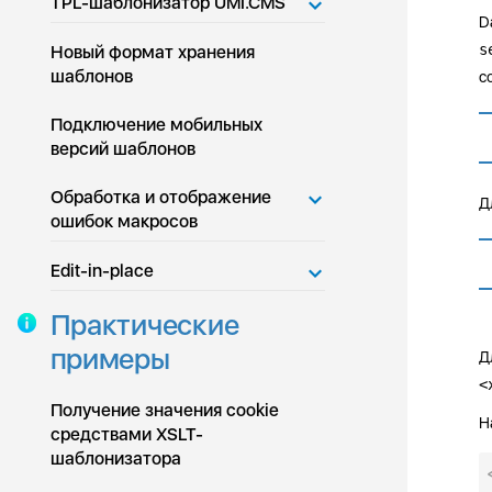
TPL-шаблонизатор UMI.CMS
D
s
Новый формат хранения
шаблонов
с
Подключение мобильных
версий шаблонов
Обработка и отображение
Д
ошибок макросов
Edit-in-place
Практические
примеры
Д
<
Получение значения cookie
Н
средствами XSLT-
шаблонизатора