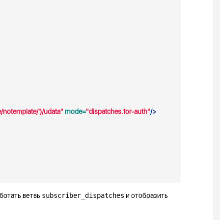
/notemplate/')/udata"
 mode=
"dispatches.for-auth"
/>
аботать ветвь
subscriber_dispatches
и отобразить