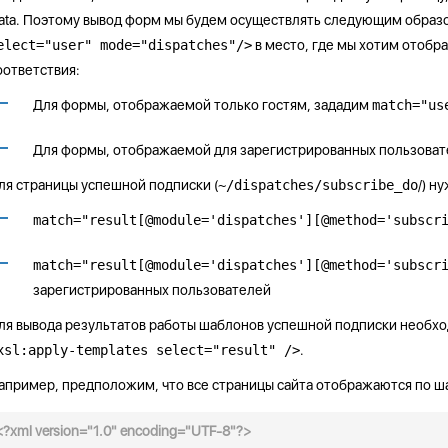
ata. Поэтому вывод форм мы будем осуществлять следующим образ
elect="user" mode="dispatches"/>
в место, где мы хотим отобра
оответствия:
Для формы, отображаемой только гостям, зададим
match="us
Для формы, отображаемой для зарегистрированных пользова
ля страницы успешной подписки (
~/dispatches/subscribe_do
/) н
match="result[@module='dispatches'][@method='subscr
match="result[@module='dispatches'][@method='subscr
зарегистрированных пользователей
ля вывода результатов работы шаблонов успешной подписки необход
xsl:apply-templates select="result" />
.
апример, предположим, что все страницы сайта отображаются по 
<?xml version="1.0" encoding="UTF-8"?>