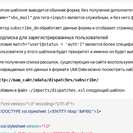
 этом шаблоне выводится обычная форма, без получения дополнитель
ame="sbs_mail"
для тега
<input>
является служебным, и без него 
етод
subscribe_do
обработает данные формы и отобразит страниц
одписка для зарегистрированных пользователей
словие
match="user[@status = 'auth']"
является более специфи
ользователя у этого шаблона будет приоритет и именно он будет вы
ля получения списка рассылок, существующих на сайте воспользуе
озвращаемых xml-данных в формате UMI Data можно посмотреть набр
ttp://ваш_сайт/udata/dispatches/subscribe/
обавим в файл
~/imports/dispatches.xsl
следующий шаблон:
<?xml version="1.0" encoding="UTF-8"?>
<!DOCTYPE xsl:stylesheet  [<!ENTITY nbsp "&#160;">
]>

<
xsl:stylesheet
 version=
"1.0"