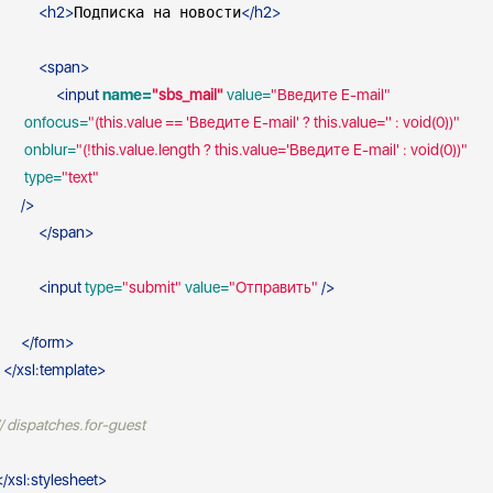
<
h2
>
Подписка на новости
</
h2
>
<
span
>
<
input
name=
"sbs_mail"
 value=
"Введите E-mail"
 onfocus=
"(this.value == 'Введите E-mail' ? this.value='' : void(0))"
 onblur=
"(!this.value.length ? this.value='Введите E-mail' : void(0))"
 type=
"text"
       />
</
span
>
<
input
 type=
"submit"
 value=
"Отправить"
 />
</
form
>
</
xsl:template
>
// dispatches.for-guest 
</
xsl:stylesheet
>