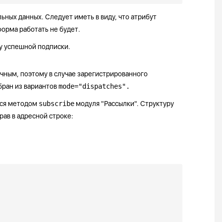
ных данных. Следует иметь в виду, что атрибут
форма работать не будет.
у успешной подписки.
чным, поэтому в случае зарегистрированного
бран из вариантов
mode="dispatches".
мся методом
subscribe
модуля "Рассылки". Структуру
ав в адресной строке: