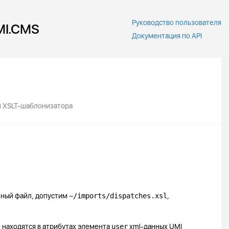
Руководство пользователя
MI.CMS
Документация по API
и XSLT-шаблонизатора
ьный файл, допустим
~/imports/dispatches.xsl
,
 находятся в атрибутах элемента
user
xml-данных UMI