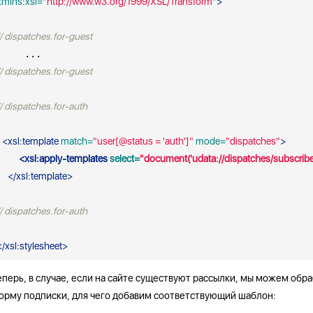
xmlns:xsl=
"http://www.w3.org/1999/XSL/Transform"
>
// dispatches.for-guest 
// dispatches.for-guest 
// dispatches.for-auth 
<
xsl:template
 match=
"user[@status = 'auth']"
 mode=
"dispatches"
>
<
xsl:apply-templates
 select=
"document('udata://dispatches/subscribe
</
xsl:template
>
// dispatches.for-auth 
</
xsl:stylesheet
>
еперь, в случае, если на сайте существуют рассылки, мы можем обр
орму подписки, для чего добавим соответствующий шаблон: