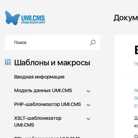
Докум
Шаблоны и макросы
П
Вводная информация
Модель данных UMI.CMS
П
П
PHP-шаблонизатор UMI.CMS
С
XSLT-шаблонизатор
Д
UMI.CMS
к
С