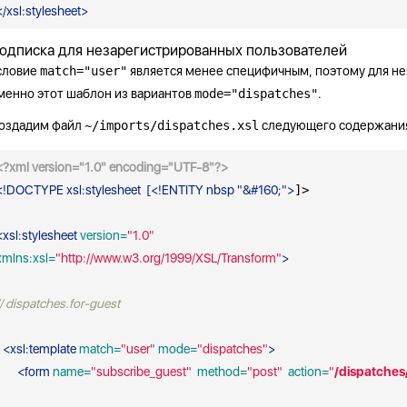
</
xsl:stylesheet
>
одписка для незарегистрированных пользователей
словие
match="user"
является менее специфичным, поэтому для не
менно этот шаблон из вариантов
mode="dispatches"
.
оздадим файл
~/imports/dispatches.xsl
следующего содержани
<?xml version="1.0" encoding="UTF-8"?>
<!DOCTYPE xsl:stylesheet  [<!ENTITY nbsp "&#160;">
]>

<
xsl:stylesheet
 version=
"1.0"
xmlns:xsl=
"http://www.w3.org/1999/XSL/Transform"
>
// dispatches.for-guest 
<
xsl:template
 match=
"user"
 mode=
"dispatches"
>
<
form
 name=
"subscribe_guest"
 method=
"post"
 action=
"
/dispatches