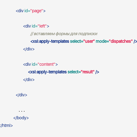
<
div
 id=
"page"
>
<
div
 id=
"left"
>
// вставляем формы для подписки 
<
xsl:apply-templates
 select=
"user"
 mode=
"dispatches"
 /
</
div
>
<
div
 id=
"content"
>
<
xsl:apply-templates
 select=
"result"
 />
</
div
>
</
div
>
        ...

</
body
>
</
html
>