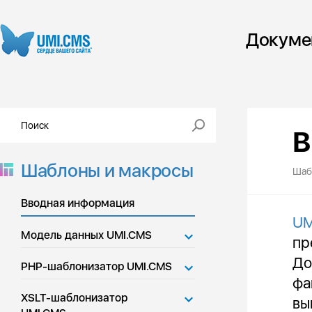
Докуме
В
Шаблоны и макросы
Шаб
Вводная информация
UM
Модель данных UMI.CMS
пр
До
PHP-шаблонизатор UMI.CMS
фа
XSLT-шаблонизатор
вы