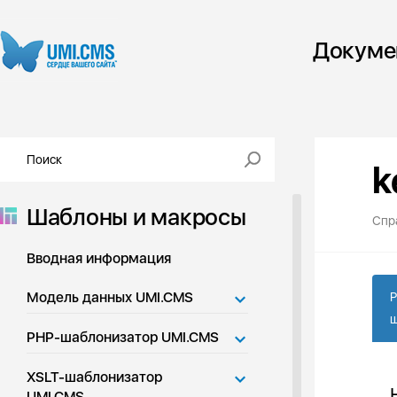
Докуме
k
Шаблоны и макросы
Спр
Вводная информация
Модель данных UMI.CMS
P
ш
PHP-шаблонизатор UMI.CMS
XSLT-шаблонизатор
UMI.CMS