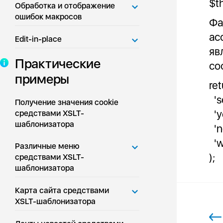
$t
Обработка и отображение
ошибок макросов
Ф
ас
Edit-in-place
яв
Практические
со
примеры
re
'
Получение значения cookie
'y
средствами XSLT-
шаблонизатора
'n
'
Различные меню
);
средствами XSLT-
шаблонизатора
Карта сайта средствами
XSLT-шаблонизатора