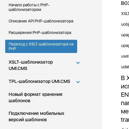
во
Начало работы с PHP-
шаблонизатором
XSL
Описание API PHP-шаблонизатора
uobj
Расширения PHP-шаблонизатора
upag
Переход с XSLT-шаблонизатора на
upag
PHP
usel
XSLT-шаблонизатор
uda
UMI.CMS
В 
TPL-шаблонизатор UMI.CMS
ис
EN
Новый формат хранения
шаблонов
na
ме
Подключение мобильных
tr
версий шаблонов